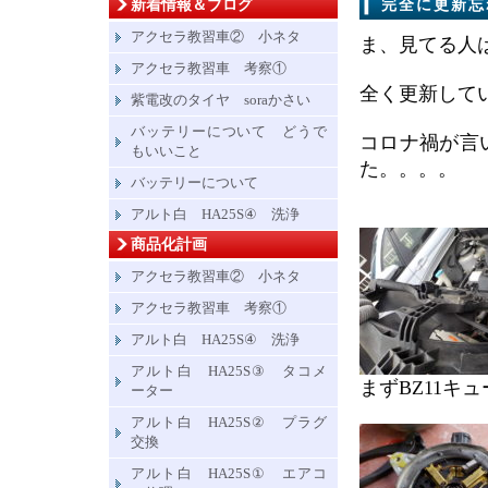
新着情報＆ブログ
完全に更新忘
アクセラ教習車② 小ネタ
ま、見てる人
アクセラ教習車 考察①
全く更新して
紫電改のタイヤ soraかさい
バッテリーについて どうで
コロナ禍が言
もいいこと
た。。。。
バッテリーについて
アルト白 HA25S④ 洗浄
商品化計画
アクセラ教習車② 小ネタ
アクセラ教習車 考察①
アルト白 HA25S④ 洗浄
アルト白 HA25S③ タコメ
まずBZ11キ
ーター
アルト白 HA25S② プラグ
交換
アルト白 HA25S① エアコ