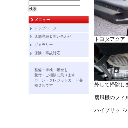
検
索:
メニュー
トップページ
店舗詳細＆問い合わせ
トヨタアクア
ギャラリー
保険・事故対応
整備・車検・鈑金も
受付・ご相談に乗ります
ローン・クレジットカード各
外して掃除し
種ＯＫです
扇風機のフィ
ハイブリッド