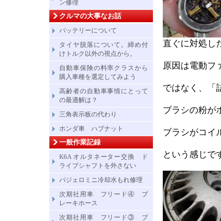
ン修理
クルマの大事なお話
バッテリーについて
直ぐに対処し
タイヤ脱落について。締め付
けトルク以外の視点から。
原因は電動フ
自動車保険の料率クラスから
購入車種を選定してみよう
ではなく、「
高齢者の自動車事情にとって
の最適解は？
ブラシの粉が
三角表示板の代わり
ホンダ車 ハブナット
ブラシがコイ
一般作業記録
という感じで
K6A オルタネーター交換 ド
ライブシャフトを外さない
パジェロミニ冷却水もれ修理
次期社用車 フリード④ ブ
レーキホース
次期社用車 フリード③ ブ