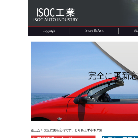
Toppage
Store & Ask
St
完全に更新
ホーム
> 完全に更新忘れです。とりあえず小ネタ集