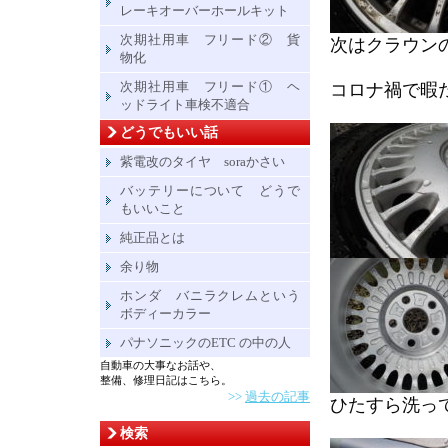
レーキオーバーホールキット
次期社用車 フリード② 貨
次はクラウン
物化
次期社用車 フリード① ヘ
コロナ禍で暇
ッドライト車検不適合
どうでもいい話
紫電改のタイヤ soraかさい
バッテリーについて どうで
もいいこと
純正品とは
余り物
ホンダ バニラクレムという
ボディーカラー
パナソニックのETC の中の人
自動車の大事なお話や、
整備、修理日記はこちら。
>>
過去の記事
ひたすら洗っ
検索