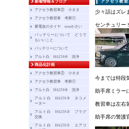
新着情報＆ブログ
アクセラ教習
アクセラ教習車② 小ネタ
少々話はズレ
アクセラ教習車 考察①
センチュリー 
紫電改のタイヤ soraかさい
バッテリーについて どうで
もいいこと
バッテリーについて
アルト白 HA25S④ 洗浄
商品化計画
アクセラ教習車② 小ネタ
今までは特段
アクセラ教習車 考察①
アルト白 HA25S④ 洗浄
助手席ミラー
アルト白 HA25S③ タコメ
ーター
教習車は左右
アルト白 HA25S② プラグ
助手席の警護
交換
アルト白 HA25S① エアコ