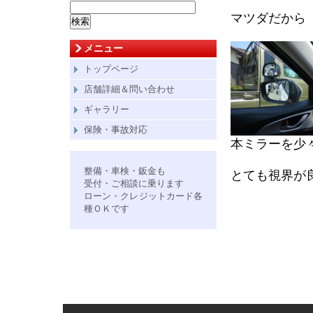
検
マツダだから
索:
メニュー
トップページ
店舗詳細＆問い合わせ
ギャラリー
保険・事故対応
本ミラーを少
整備・車検・鈑金も
とても視界が
受付・ご相談に乗ります
ローン・クレジットカード各
種ＯＫです