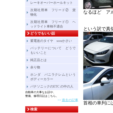
レーキオーバーホールキット
次期社用車 フリード② 貨
なるほど ア
物化
次期社用車 フリード① ヘ
ッドライト車検不適合
という訳で真
どうでもいい話
紫電改のタイヤ soraかさい
バッテリーについて どうで
もいいこと
純正品とは
余り物
ホンダ バニラクレムという
ボディーカラー
パナソニックのETC の中の人
自動車の大事なお話や、
整備、修理日記はこちら。
>>
過去の記事
首相の車列に
検索