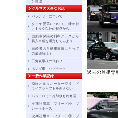
ン修理
クルマの大事なお話
バッテリーについて
タイヤ脱落について。締め付
けトルク以外の視点から。
自動車保険の料率クラスから
購入車種を選定してみよう
高齢者の自動車事情にとって
の最適解は？
三角表示板の代わり
ホンダ車 ハブナット
過去の首相専
一般作業記録
K6A オルタネーター交換 ド
ライブシャフトを外さない
パジェロミニ冷却水もれ修理
次期社用車 フリード④ ブ
レーキホース
次期社用車 フリード③ ブ