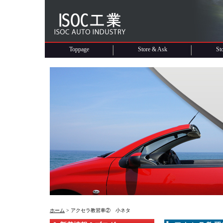
Toppage
Store & Ask
St
ホーム
> アクセラ教習車② 小ネタ