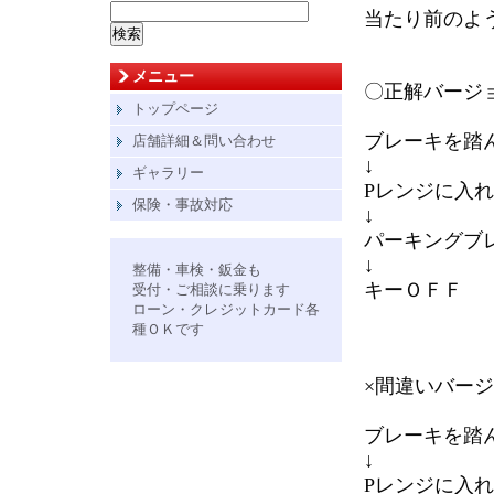
検
当たり前のよ
索:
メニュー
〇正解バージ
トップページ
ブレーキを踏
店舗詳細＆問い合わせ
↓
ギャラリー
Pレンジに入
保険・事故対応
↓
パーキングブ
↓
整備・車検・鈑金も
キーＯＦＦ
受付・ご相談に乗ります
ローン・クレジットカード各
種ＯＫです
×間違いバー
ブレーキを踏
↓
Pレンジに入