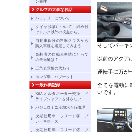
ン修理
クルマの大事なお話
バッテリーについて
タイヤ脱落について。締め付
けトルク以外の視点から。
自動車保険の料率クラスから
そしてパーキ
購入車種を選定してみよう
高齢者の自動車事情にとって
以前のアクア
の最適解は？
三角表示板の代わり
運転手に万が
ホンダ車 ハブナット
全てを電動に
一般作業記録
いです。
K6A オルタネーター交換 ド
ライブシャフトを外さない
パジェロミニ冷却水もれ修理
次期社用車 フリード④ ブ
レーキホース
次期社用車 フリード③ ブ