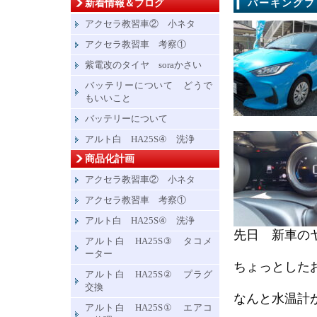
新着情報＆ブログ
パーキングブ
アクセラ教習車② 小ネタ
アクセラ教習車 考察①
紫電改のタイヤ soraかさい
バッテリーについて どうで
もいいこと
バッテリーについて
アルト白 HA25S④ 洗浄
商品化計画
アクセラ教習車② 小ネタ
アクセラ教習車 考察①
アルト白 HA25S④ 洗浄
先日 新車の
アルト白 HA25S③ タコメ
ーター
ちょっとした
アルト白 HA25S② プラグ
交換
なんと水温計
アルト白 HA25S① エアコ