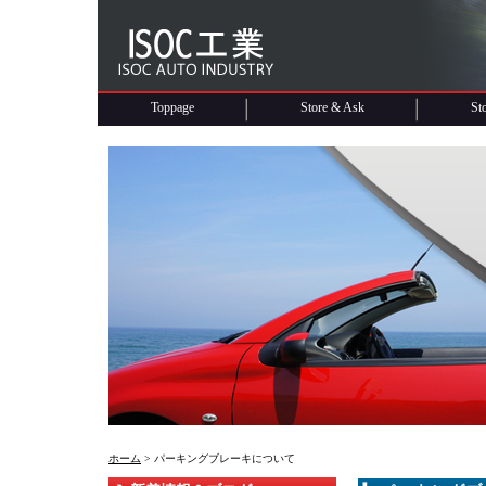
Toppage
Store & Ask
St
ホーム
> パーキングブレーキについて