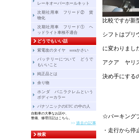
レーキオーバーホールキット
次期社用車 フリード② 貨
物化
比較ですが
次期社用車 フリード① ヘ
ッドライト車検不適合
シフトはプリ
どうでもいい話
に変わりまし
紫電改のタイヤ soraかさい
バッテリーについて どうで
アクア ヤリ
もいいこと
純正品とは
決め手にする
余り物
ホンダ バニラクレムという
ボディーカラー
パナソニックのETC の中の人
自動車の大事なお話や、
☆パーキング
整備、修理日記はこちら。
>>
過去の記事
・走行から停
検索