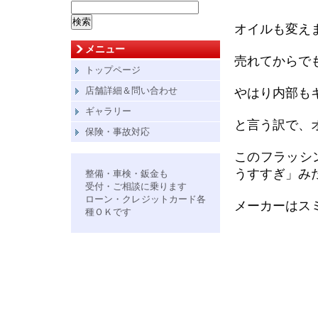
検
索:
オイルも変え
メニュー
売れてからで
トップページ
店舗詳細＆問い合わせ
やはり内部も
ギャラリー
と言う訳で、
保険・事故対応
このフラッシ
うすすぎ」み
整備・車検・鈑金も
受付・ご相談に乗ります
ローン・クレジットカード各
メーカーはス
種ＯＫです