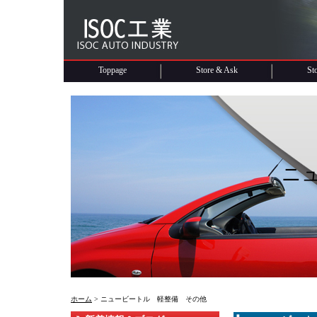
Toppage
Store & Ask
St
ニ
ホーム
> ニュービートル 軽整備 その他