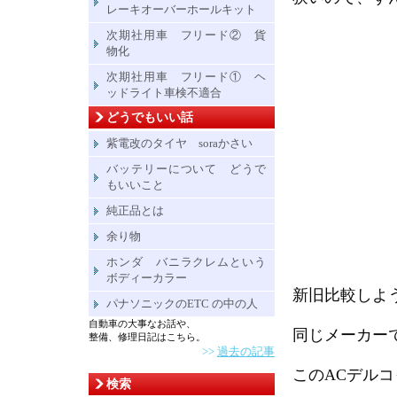
レーキオーバーホールキット
次期社用車 フリード② 貨
物化
次期社用車 フリード① ヘ
ッドライト車検不適合
どうでもいい話
紫電改のタイヤ soraかさい
バッテリーについて どうで
もいいこと
純正品とは
余り物
ホンダ バニラクレムという
ボディーカラー
新旧比較しよ
パナソニックのETC の中の人
自動車の大事なお話や、
同じメーカー
整備、修理日記はこちら。
>>
過去の記事
このACデル
検索