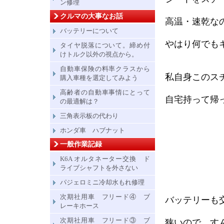
ン修理
クルマの大事なお話
高温・速乾な
バッテリーについて
やはり何でも
タイヤ脱落について。締め付
けトルク以外の視点から。
自動車保険の料率クラスから
私自身このス
購入車種を選定してみよう
高齢者の自動車事情にとって
自宅持って帰
の最適解は？
三角表示板の代わり
ホンダ車 ハブナット
一般作業記録
K6A オルタネーター交換 ド
ライブシャフトを外さない
パジェロミニ冷却水もれ修理
次期社用車 フリード④ ブ
バッテリーも
レーキホース
次期社用車 フリード③ ブ
狭いので、す