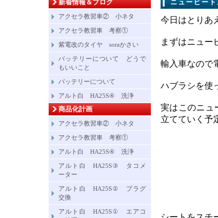
新着情報＆ブログ
ニュービート
アクセラ教習車② 小ネタ
今日はとりあ
アクセラ教習車 考察①
まずはニュー
紫電改のタイヤ soraかさい
バッテリーについて どうで
輸入車なので
もいいこと
バッテリーについて
ハブラシを使
アルト白 HA25S④ 洗浄
実はこのニュ
商品化計画
立てていく予
アクセラ教習車② 小ネタ
アクセラ教習車 考察①
アルト白 HA25S④ 洗浄
アルト白 HA25S③ タコメ
ーター
アルト白 HA25S② プラグ
交換
アルト白 HA25S① エアコ
シートをスチ