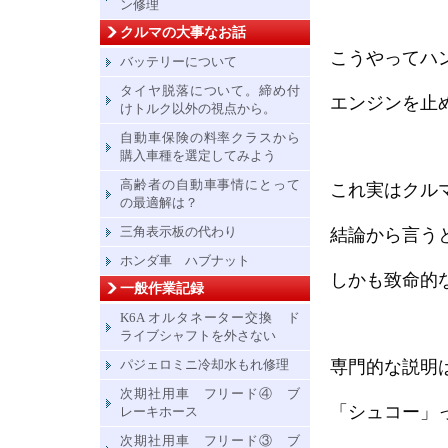
ン修理
クルマの大事なお話
こうやってハ
バッテリーについて
タイヤ脱落について。締め付
エンジンを止
けトルク以外の視点から。
自動車保険の料率クラスから
購入車種を選定してみよう
高齢者の自動車事情にとって
これ実はクル
の最適解は？
三角表示板の代わり
結論から言う
ホンダ車 ハブナット
しかも致命的
一般作業記録
K6A オルタネーター交換 ド
ライブシャフトを外さない
パジェロミニ冷却水もれ修理
専門的な説明
次期社用車 フリード④ ブ
「シュコー」
レーキホース
次期社用車 フリード③ ブ