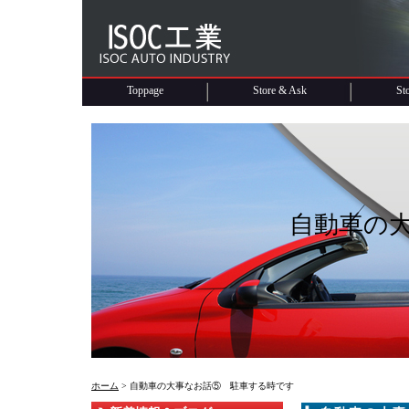
Toppage
Store & Ask
St
自動車の
ホーム
> 自動車の大事なお話⑤ 駐車する時です