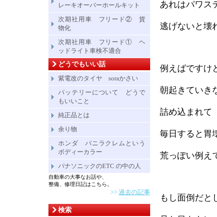
あれはパワス
レーキオーバーホールキット
次期社用車 フリード② 貨
逃げないと壊
物化
次期社用車 フリード① ヘ
ッドライト車検不適合
どうでもいい話
例えばですけ
紫電改のタイヤ soraかさい
朝起きていき
バッテリーについて どうで
もいいこと
詰め込まれて
純正品とは
余り物
毎日すると胃
ホンダ バニラクレムという
ボディーカラー
荒っぽい例え
パナソニックのETC の中の人
自動車の大事なお話や、
整備、修理日記はこちら。
>>
過去の記事
もし面倒だと
検索