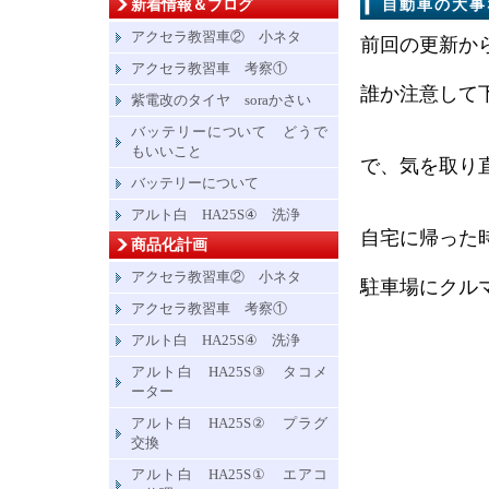
新着情報＆ブログ
自動車の大事
アクセラ教習車② 小ネタ
前回の更新か
アクセラ教習車 考察①
誰か注意して
紫電改のタイヤ soraかさい
バッテリーについて どうで
もいいこと
で、気を取り
バッテリーについて
アルト白 HA25S④ 洗浄
自宅に帰った
商品化計画
アクセラ教習車② 小ネタ
駐車場にクル
アクセラ教習車 考察①
アルト白 HA25S④ 洗浄
アルト白 HA25S③ タコメ
ーター
アルト白 HA25S② プラグ
交換
アルト白 HA25S① エアコ