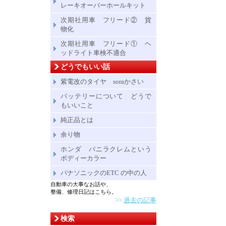
レーキオーバーホールキット
次期社用車 フリード② 貨
物化
次期社用車 フリード① ヘ
ッドライト車検不適合
どうでもいい話
紫電改のタイヤ soraかさい
バッテリーについて どうで
もいいこと
純正品とは
余り物
ホンダ バニラクレムという
ボディーカラー
パナソニックのETC の中の人
自動車の大事なお話や、
整備、修理日記はこちら。
>>
過去の記事
検索