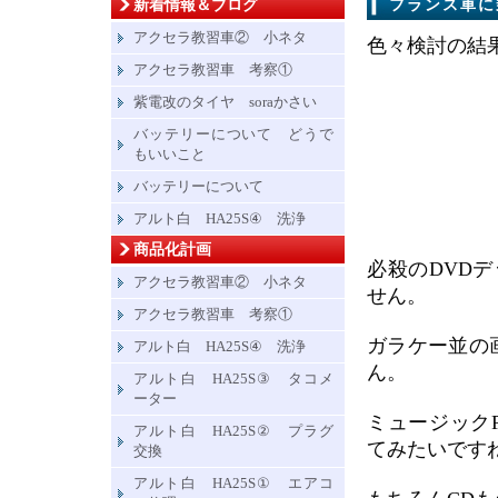
新着情報＆ブログ
フランス車に
アクセラ教習車② 小ネタ
色々検討の結
アクセラ教習車 考察①
紫電改のタイヤ soraかさい
バッテリーについて どうで
もいいこと
バッテリーについて
アルト白 HA25S④ 洗浄
商品化計画
必殺のDVD
アクセラ教習車② 小ネタ
せん。
アクセラ教習車 考察①
ガラケー並の
アルト白 HA25S④ 洗浄
ん。
アルト白 HA25S③ タコメ
ーター
ミュージック
アルト白 HA25S② プラグ
てみたいです
交換
アルト白 HA25S① エアコ