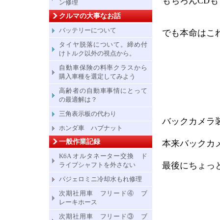
もちろんCD
ン修理
クルマの大事なお話
バッテリーについて
でも本命はこ
タイヤ脱落について。締め付
けトルク以外の視点から。
自動車保険の料率クラスから
購入車種を選定してみよう
高齢者の自動車事情にとって
の最適解は？
三角表示板の代わり
バックカメラ
ホンダ車 ハブナット
一般作業記録
本来バックカ
K6A オルタネーター交換 ド
最後にちょっ
ライブシャフトを外さない
パジェロミニ冷却水もれ修理
次期社用車 フリード④ ブ
レーキホース
次期社用車 フリード③ ブ