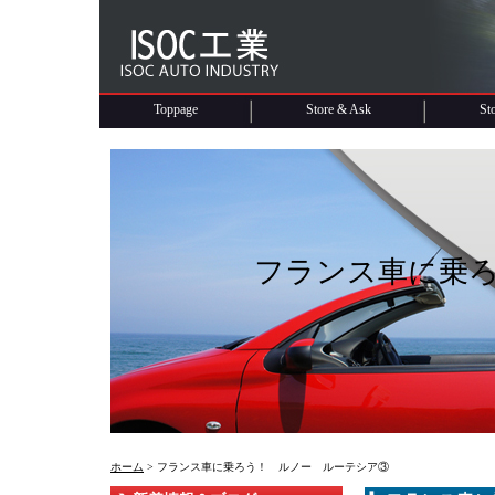
Toppage
Store & Ask
St
フランス車に乗
ホーム
> フランス車に乗ろう！ ルノー ルーテシア③