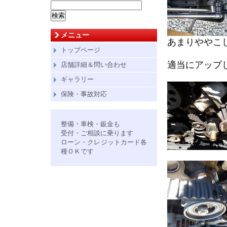
検
索:
メニュー
あまりややこ
トップページ
適当にアップ
店舗詳細＆問い合わせ
ギャラリー
保険・事故対応
整備・車検・鈑金も
受付・ご相談に乗ります
ローン・クレジットカード各
種ＯＫです