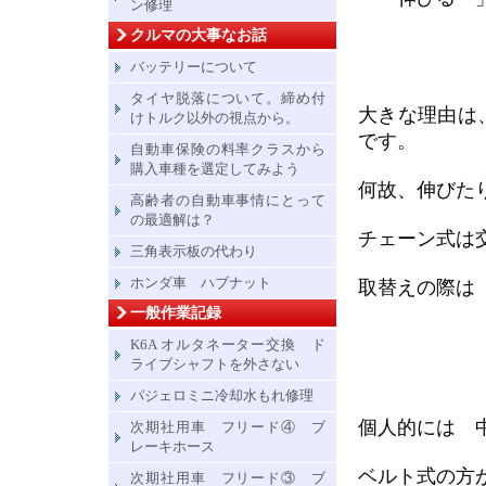
ン修理
クルマの大事なお話
バッテリーについて
タイヤ脱落について。締め付
大きな理由は
けトルク以外の視点から。
です。
自動車保険の料率クラスから
購入車種を選定してみよう
何故、伸びた
高齢者の自動車事情にとって
の最適解は？
チェーン式は
三角表示板の代わり
ホンダ車 ハブナット
取替えの際は
一般作業記録
K6A オルタネーター交換 ド
ライブシャフトを外さない
パジェロミニ冷却水もれ修理
個人的には 
次期社用車 フリード④ ブ
レーキホース
ベルト式の方
次期社用車 フリード③ ブ