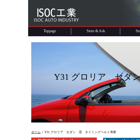
Toppage
Store & Ask
St
Y31 グロリア セ
ホーム
> Y31 グロリア セダン ③ タイミングベルト考察