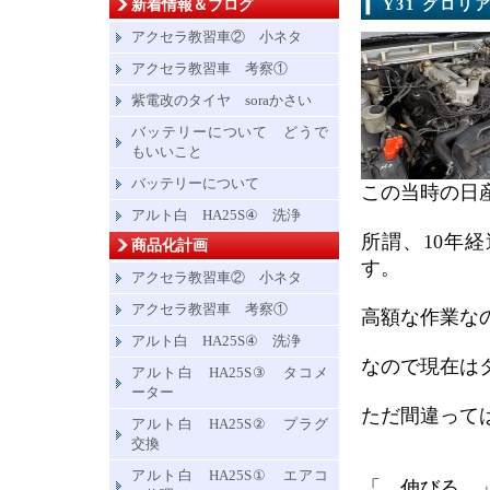
新着情報＆ブログ
Y31 グロ
アクセラ教習車② 小ネタ
アクセラ教習車 考察①
紫電改のタイヤ soraかさい
バッテリーについて どうで
もいいこと
バッテリーについて
この当時の日
アルト白 HA25S④ 洗浄
所謂、10年
商品化計画
す。
アクセラ教習車② 小ネタ
アクセラ教習車 考察①
高額な作業な
アルト白 HA25S④ 洗浄
なので現在は
アルト白 HA25S③ タコメ
ーター
ただ間違って
アルト白 HA25S② プラグ
交換
アルト白 HA25S① エアコ
「 伸びる 