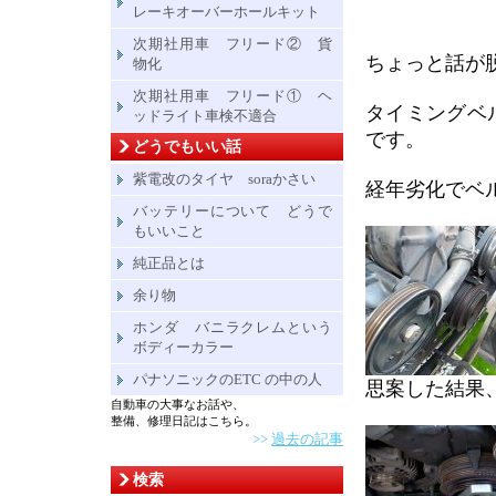
レーキオーバーホールキット
次期社用車 フリード② 貨
ちょっと話が脱
物化
次期社用車 フリード① ヘ
タイミングベ
ッドライト車検不適合
です。
どうでもいい話
紫電改のタイヤ soraかさい
経年劣化でベ
バッテリーについて どうで
もいいこと
純正品とは
余り物
ホンダ バニラクレムという
ボディーカラー
パナソニックのETC の中の人
思案した結果
自動車の大事なお話や、
整備、修理日記はこちら。
>>
過去の記事
検索