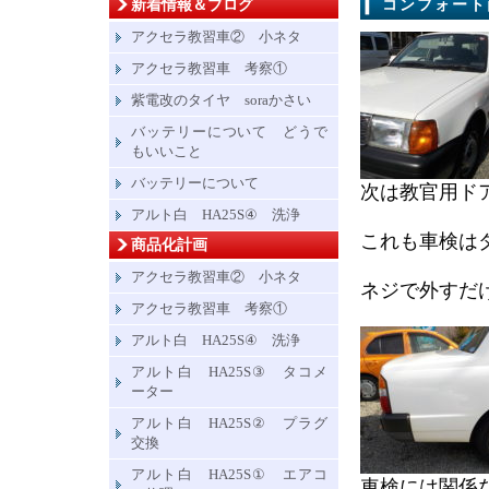
新着情報＆ブログ
コンフォート
アクセラ教習車② 小ネタ
アクセラ教習車 考察①
紫電改のタイヤ soraかさい
バッテリーについて どうで
もいいこと
バッテリーについて
次は教官用ド
アルト白 HA25S④ 洗浄
これも車検は
商品化計画
アクセラ教習車② 小ネタ
ネジで外すだ
アクセラ教習車 考察①
アルト白 HA25S④ 洗浄
アルト白 HA25S③ タコメ
ーター
アルト白 HA25S② プラグ
交換
アルト白 HA25S① エアコ
車検には関係