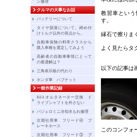
ン修理
クルマの大事なお話
教習車という
バッテリーについて
す。
タイヤ脱落について。締め付
けトルク以外の視点から。
縁石で擦りま
自動車保険の料率クラスから
よく見たらタ
購入車種を選定してみよう
高齢者の自動車事情にとって
の最適解は？
以下の記事は
三角表示板の代わり
ホンダ車 ハブナット
一般作業記録
K6A オルタネーター交換 ド
ライブシャフトを外さない
パジェロミニ冷却水もれ修理
次期社用車 フリード④ ブ
レーキホース
このコンフォ
次期社用車 フリード③ ブ