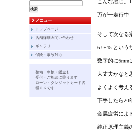
こんな感じ。1
検
索:
万が一走行中
メニュー
トップページ
そして次なる
店舗詳細＆問い合わせ
ギャラリー
6J +45 
保険・事故対応
数字的に6m
整備・車検・鈑金も
大丈夫かなと
受付・ご相談に乗ります
ローン・クレジットカード各
よくよく考え
種ＯＫです
下手したら2
金属疲労によ
純正原理主義