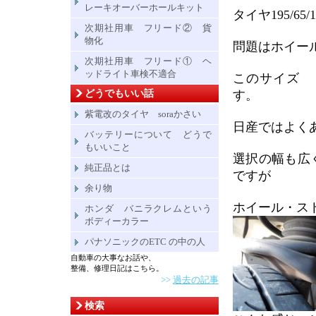
レーキオーバーホールキット
タイヤ195/6
次期社用車 フリード② 貨
物化
問題はホイール 
次期社用車 フリード① ヘ
ッドライト車検不適合
このサイズ 
どうでもいい話
す。
紫電改のタイヤ soraかさい
日産ではよく
バッテリーについて どうで
もいいこと
選択の幅も広く
純正品とは
ですが
余り物
ホイール・ス
ホンダ バニラクレムという
ボディーカラー
パナソニックのETC の中の人
自動車の大事なお話や、
整備、修理日記はこちら。
>>
過去の記事
検索