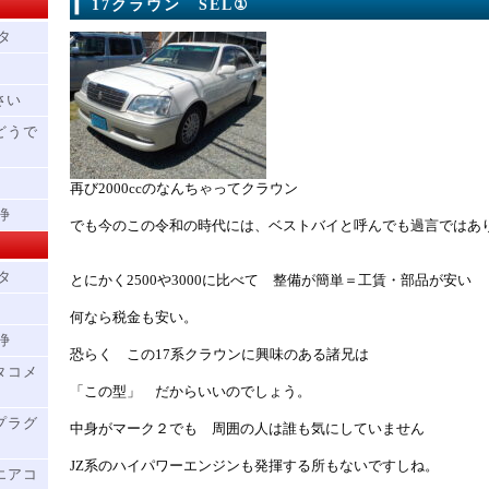
17クラウン SEL①
タ
さい
どうで
再び2000ccのなんちゃってクラウン
浄
でも今のこの令和の時代には、ベストバイと呼んでも過言ではあ
タ
とにかく2500や3000に比べて 整備が簡単＝工賃・部品が安い
何なら税金も安い。
浄
恐らく この17系クラウンに興味のある諸兄は
タコメ
「この型」 だからいいのでしょう。
プラグ
中身がマーク２でも 周囲の人は誰も気にしていません
JZ系のハイパワーエンジンも発揮する所もないですしね。
エアコ