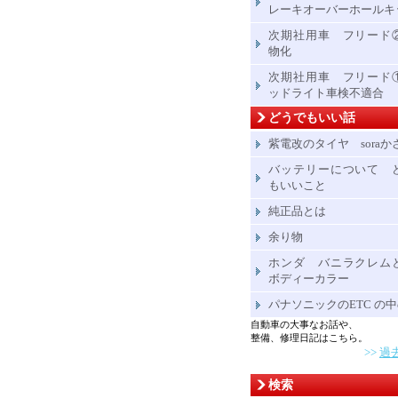
レーキオーバーホールキ
次期社用車 フリード
物化
次期社用車 フリード
ッドライト車検不適合
どうでもいい話
紫電改のタイヤ soraか
バッテリーについて 
もいいこと
純正品とは
余り物
ホンダ バニラクレム
ボディーカラー
パナソニックのETC の
自動車の大事なお話や、
整備、修理日記はこちら。
>>
過
検索