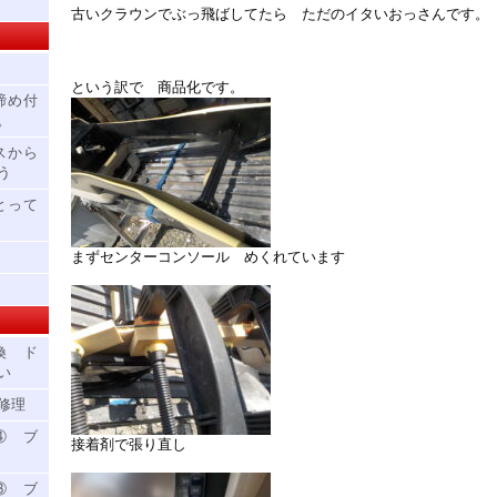
古いクラウンでぶっ飛ばしてたら ただのイタいおっさんです。
という訳で 商品化です。
締め付
。
スから
う
とって
まずセンターコンソール めくれています
換 ド
い
修理
④ ブ
接着剤で張り直し
③ ブ