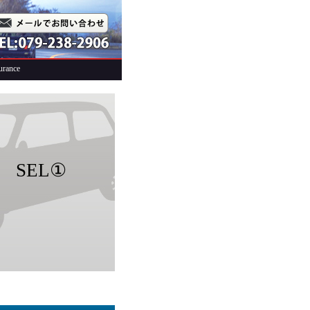
urance
 SEL①