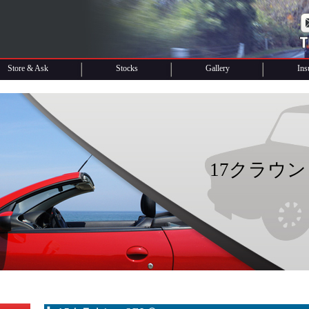
Store & Ask
Stocks
Gallery
Ins
17クラウン