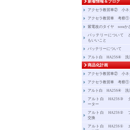
新着情報＆ブログ
アクセラ教習車② 小ネ
アクセラ教習車 考察①
紫電改のタイヤ soraか
バッテリーについて 
もいいこと
バッテリーについて
アルト白 HA25S④ 洗
商品化計画
アクセラ教習車② 小ネ
アクセラ教習車 考察①
アルト白 HA25S④ 洗
アルト白 HA25S③ 
ーター
アルト白 HA25S② 
交換
アルト白 HA25S① 