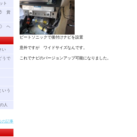
ット
② 貨
① ヘ
ビートソニックで後付けナビを設置
意外ですが ワイドサイズなんです。
さい
これでナビのバージョンアップ可能になりました。
どうで
という
中の人
去の記事