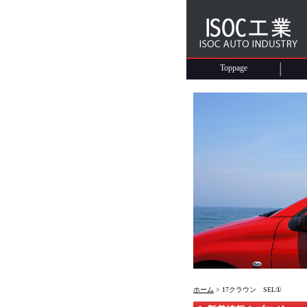
Toppage
ホーム
> 17クラウン SEL①