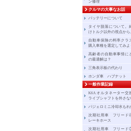
ン修理
クルマの大事なお話
バッテリーについて
タイヤ脱落について。
けトルク以外の視点から
自動車保険の料率クラ
購入車種を選定してみよ
高齢者の自動車事情に
の最適解は？
三角表示板の代わり
ホンダ車 ハブナット
一般作業記録
K6A オルタネーター交
ライブシャフトを外さな
パジェロミニ冷却水もれ
次期社用車 フリード
レーキホース
次期社用車 フリード