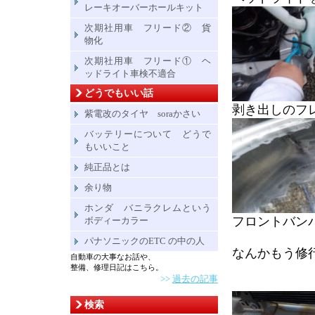
レーキオーバーホールキット
次期社用車 フリード② 貨
物化
次期社用車 フリード① ヘ
ッドライト車検不適合
どうでもいい話
剥き出しのフ
紫電改のタイヤ soraかさい
バッテリーについて どうで
もいいこと
純正品とは
余り物
ホンダ バニラクレムという
フロントバン
ボディーカラー
パナソニックのETC の中の人
なんかもう修
自動車の大事なお話や、
整備、修理日記はこちら。
>>
過去の記事
検索