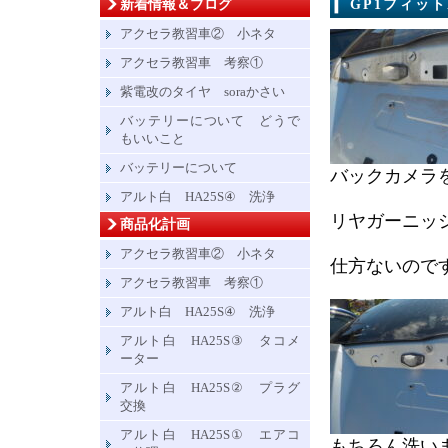
新着情報＆ブログ
GP1フィッ
アクセラ教習車② 小ネタ
アクセラ教習車 考察①
紫電改のタイヤ soraかさい
バッテリーについて どうで
もいいこと
バッテリーについて
バックカメラ
アルト白 HA25S④ 洗浄
リヤガーニッ
商品化計画
アクセラ教習車② 小ネタ
仕方ないので
アクセラ教習車 考察①
アルト白 HA25S④ 洗浄
アルト白 HA25S③ タコメ
ーター
アルト白 HA25S② プラグ
交換
アルト白 HA25S① エアコ
もちろん洗い