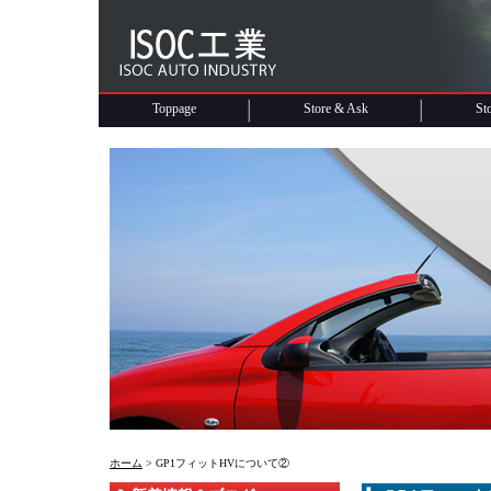
Toppage
Store & Ask
St
ホーム
> GP1フィットHVについて②