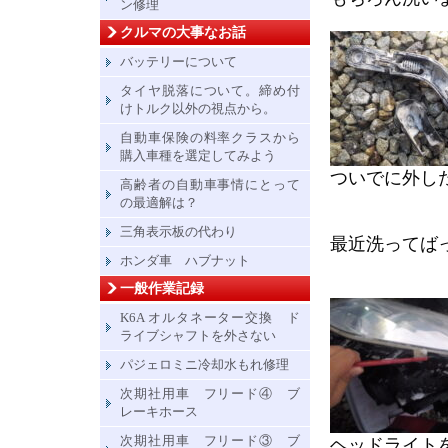
ン修理
クルマの大事なお話
バッテリーについて
タイヤ脱落について。締め付
けトルク以外の視点から。
自動車保険の料率クラスから
購入車種を選定してみよう
ついでに外し
高齢者の自動車事情にとって
の最適解は？
三角表示板の代わり
最近洗ってば
ホンダ車 ハブナット
一般作業記録
K6A オルタネーター交換 ド
ライブシャフトを外さない
パジェロミニ冷却水もれ修理
次期社用車 フリード④ ブ
レーキホース
次期社用車 フリード③ ブ
ヘッドライト