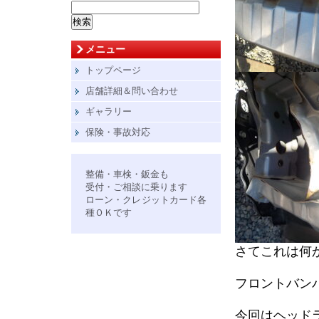
検
索:
メニュー
トップページ
店舗詳細＆問い合わせ
ギャラリー
保険・事故対応
整備・車検・鈑金も
受付・ご相談に乗ります
ローン・クレジットカード各
種ＯＫです
さてこれは何
フロントバン
今回はヘッド