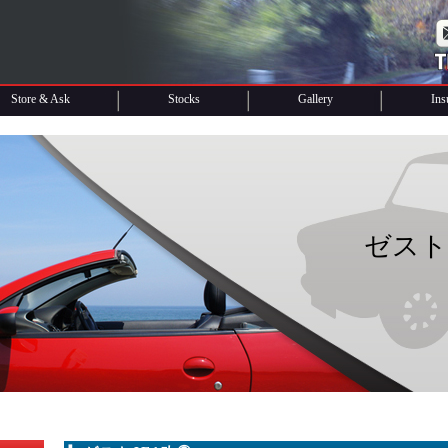
Store & Ask
Stocks
Gallery
Ins
ゼスト