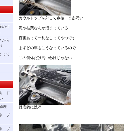
カウルトップを外して点検 まあ汚い
締め付
泥や枯葉なんか溜まっている
。
百害あって一利なしってやつです
スから
う
まずどの車もこうなっているので
とって
この個体だけ汚いわけじゃない
換 ド
い
修理
徹底的に洗浄
④ ブ
③ ブ