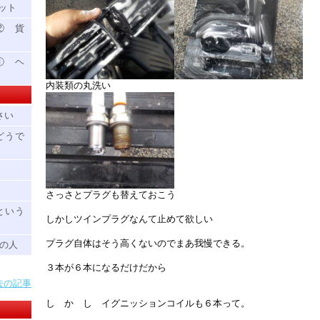
ット
② 貨
① ヘ
内装類の丸洗い
さい
どうで
さっさとプラグも替えておこう
という
しかしツインプラグなんて止めて欲しい
プラグ自体はそう高くないのでまあ我慢できる。
中の人
３本が６本になるだけだから
去の記事
し か し イグニッションコイルも６本って。