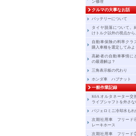
ン修理
クルマの大事なお話
バッテリーについて
タイヤ脱落について。
けトルク以外の視点から
自動車保険の料率クラ
購入車種を選定してみよ
高齢者の自動車事情に
の最適解は？
三角表示板の代わり
ホンダ車 ハブナット
一般作業記録
K6A オルタネーター交
ライブシャフトを外さな
パジェロミニ冷却水もれ
次期社用車 フリード
レーキホース
次期社用車 フリード