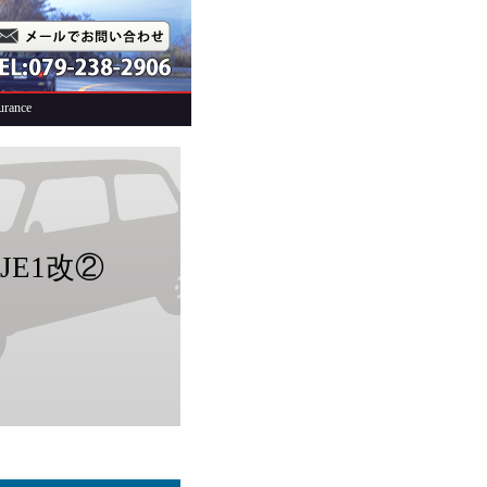
urance
JE1改②