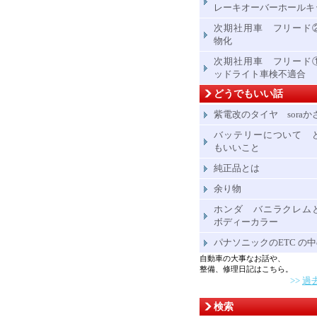
レーキオーバーホールキ
次期社用車 フリード
物化
次期社用車 フリード
ッドライト車検不適合
どうでもいい話
紫電改のタイヤ soraか
バッテリーについて 
もいいこと
純正品とは
余り物
ホンダ バニラクレム
ボディーカラー
パナソニックのETC の
自動車の大事なお話や、
整備、修理日記はこちら。
>>
過
検索