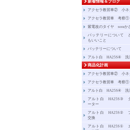
新着情報＆ブログ
アクセラ教習車② 小ネ
アクセラ教習車 考察①
紫電改のタイヤ soraか
バッテリーについて 
もいいこと
バッテリーについて
アルト白 HA25S④ 洗
商品化計画
アクセラ教習車② 小ネ
アクセラ教習車 考察①
アルト白 HA25S④ 洗
アルト白 HA25S③ 
ーター
アルト白 HA25S② 
交換
アルト白 HA25S① 