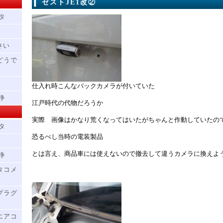
ゼストJE1改②
タ
さい
どうで
仕入れ時こんなバックカメラが付いていた
浄
江戸時代の代物だろうか
実際 画像はかなり荒くなってはいたがちゃんと作動していたの
タ
恐るべし当時の電装製品
とは言え、商品車には使えないので撤去して違うカメラに換えよ
浄
タコメ
プラグ
エアコ