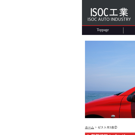
Toppage
ホーム
> ゼストJE1改②